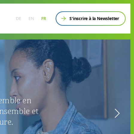
DE
EN
FR
S'inscrire à la Newsletter
DEMANDE DE PROJET
evenez partenaire hospitalière et pro
t d'ateliers sur la coopération inter
conseillons sur les détails de 