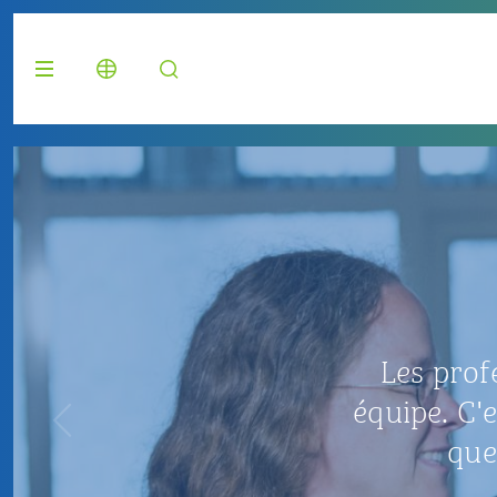
MENT
vaillent ensemble en
 un projet ensemble et
re candidature.